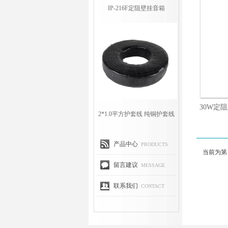
IP-216F定阻壁挂音箱
30W定
2*1.0平方护套线 纯铜护套线
产品中心
PRODUCTS
当前为第
留言建议
MESSAGE
联系我们
CONTACT