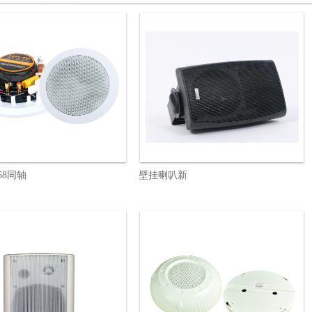
58同轴
壁挂喇叭新