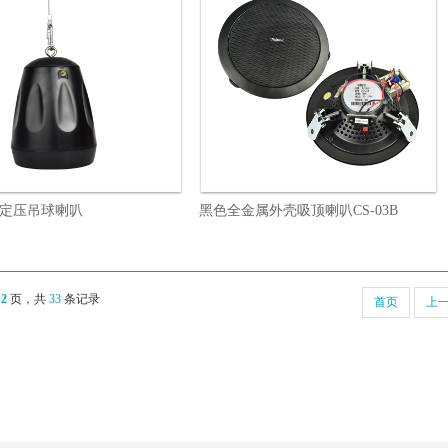
阻定压吊球喇叭
黑色全金属外壳吸顶喇叭CS-03B
2
页，共
33
条记录
首页
上