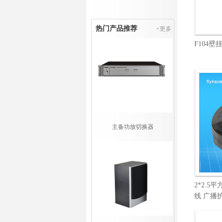
热门产品推荐
+更多
F104壁
主备功放切换器
2*2.5
线 广播