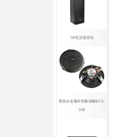
100瓦定阻音柱
黑色全金属外壳吸顶喇叭CS-
03B