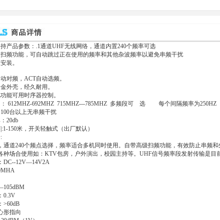
手持产品参数：.1通道UHF无线网络，通道内置240个频率可选
频功能，可自动跳过正在使用的频率和其他杂波频率以避免串频干扰
安装。
对频，ACT自动选频。
金外壳，经久耐用。
功能可用时序器控制。
12MHZ-692MHZ 715MHZ---785MHZ 多频段可 选 每个间隔频率为250HZ
00台以上无串频干扰
20db
1-150米，开关轻触式（出厂默认）
:
，通道240个频点选择，频率适合多机同时使用。自带高级扫频功能，有效防止串频
各种场合使用如：KTV包房，户外演出，校园主持等。UHF信号频率段发射传输是目
C--12V—14V2A
0MHA
105dBM
0.3V
>60dB
心形指向