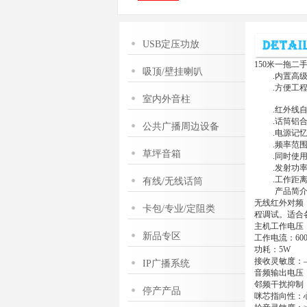
USB定压功放
150米一拖二
吸顶/壁挂喇叭
.内置高级扫
.方便工程
室内外音柱
.红外线自动
.话筒铝合
公共广播周边设备
.电源记忆
.频率范围： 6
草坪音箱
.同时使用1
.发射功率：
.工作距离|:
有线/无线话筒
产品简介
无线红外对频
卡包/专业/定阻类
程调试。适合
主机工作电压：D
新品专区
工作电流：60
功耗：5W
接收灵敏度：—
IP广播系统
音频输出电压：
邻频干扰抑制：
停产产品
咪芯指向性：