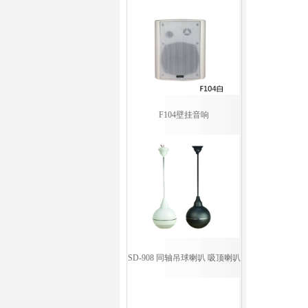
F104壁挂音响
SD-908 同轴吊球喇叭 吸顶喇叭