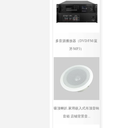
多音源播放器（DVD/FM/蓝
牙/MP3）
吸顶喇叭 家用嵌入式吊顶音响
音箱 店铺背景音...