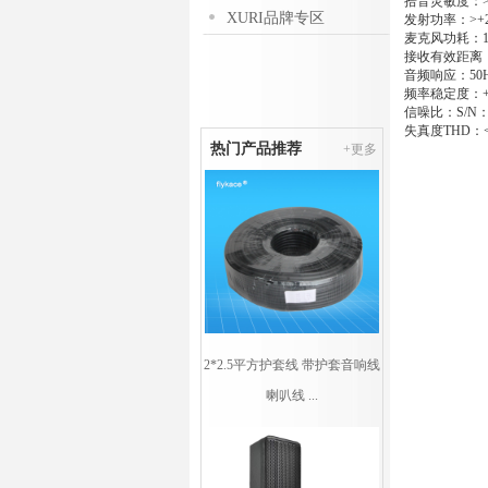
拾音灵敏度：>2
XURI品牌专区
发射功率：>+20
麦克风功耗：1
接收有效距离：
音频响应：50H
频率稳定度：+-0
信噪比：S/N：
失真度TH
热门产品推荐
+更多
2*2.5平方护套线 带护套音响线
喇叭线 ...