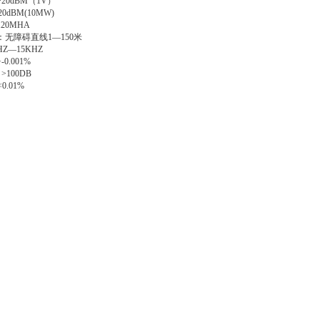
0dBM（1V）
dBM(10MW)
20MHA
无障碍直线1—150米
Z—15KHZ
.001%
>100DB
D：<0.01%