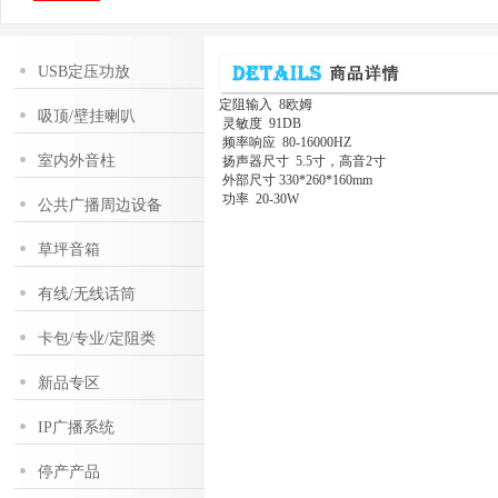
USB定压功放
定阻输入 8欧姆
吸顶/壁挂喇叭
灵敏度 91DB
频率响应 80-16000HZ
室内外音柱
扬声器尺寸 5.5寸，高音2寸
外部尺寸 330*260*160mm
功率 20-30W
公共广播周边设备
草坪音箱
有线/无线话筒
卡包/专业/定阻类
新品专区
IP广播系统
停产产品