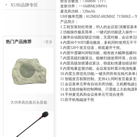
拾音灵敏度：>20dBM（1V）
XURI品牌专区
发射功率：>+10dBM(10MW)
麦克风功耗：120mAh
UHF频率范围：612MHZ-692MHZ 715MHZ--
产品简介：
1.工程安装轻松简便，99人的会议室/演播室
2.功能操作极其简单，一键式的功能进入操作
3.频率自动跟踪锁定功能，无需对频，会议单
热门产品推荐
+更多
4.内置60个WIFI通信频道，多机同时使用互不
5.内置520个发言信道，彻底避开干扰。
6.内置中度啸叫抑制功能，能有效大幅降低啸叫
7.内置高级扫频算法。能够扫描使用环境，自
8.内置高级加密通信算法，彻底杜绝通信错误
9.内置电量监视功能。会议座实时显示电池电量
10.内置主席优先功能,一键关闭所有在线代表单
11.智能发言权限控制。支持4人同时发言最多支
12.会议座单元带有自动关闭功能。主机断电超
13.全无线传输和控制网络。只需接上主机电源
14.手持麦克风和会议座单元可混合使用
15.防手机电磁波干扰
大功率高仿真石头音箱