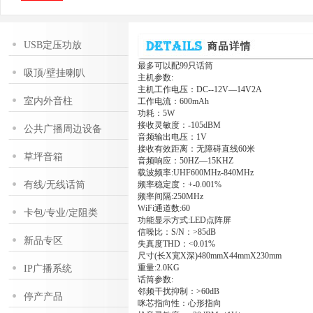
USB定压功放
最多可以配99只话筒
吸顶/壁挂喇叭
主机参数:
主机工作电压：DC--12V—14V2A
室内外音柱
工作电流：600mAh
功耗：5W
接收灵敏度：-105dBM
公共广播周边设备
音频输出电压：1V
接收有效距离：无障碍直线60米
草坪音箱
音频响应：50HZ—15KHZ
载波频率:UHF600MHz-840MHz
有线/无线话筒
频率稳定度：+-0.001%
频率间隔:250MHz
WiFi通道数:60
卡包/专业/定阻类
功能显示方式:LED点阵屏
信噪比：S/N：>85dB
新品专区
失真度THD：<0.01%
尺寸(长X宽X深)480mmX44mmX230mm
重量:2.0KG
IP广播系统
话筒参数:
邻频干扰抑制：>60dB
停产产品
咪芯指向性：心形指向