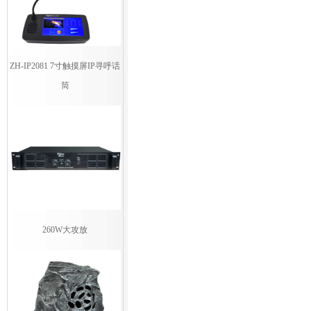
ZH-IP2081 7寸触摸屏IP寻呼话
筒
260W大攻放