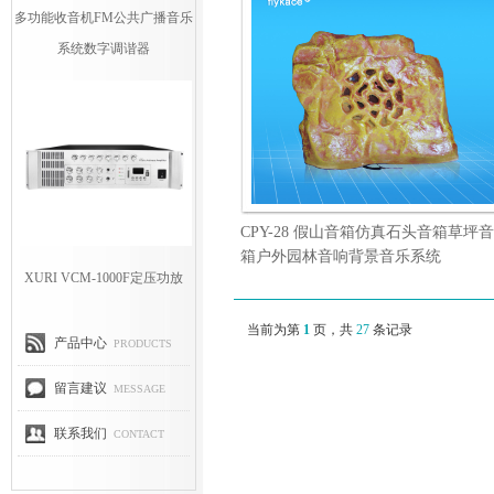
多功能收音机FM公共广播音乐
系统数字调谐器
CPY-28 假山音箱仿真石头音箱草坪音
箱户外园林音响背景音乐系统
XURI VCM-1000F定压功放
当前为第
1
页，共
27
条记录
产品中心
PRODUCTS
留言建议
MESSAGE
联系我们
CONTACT