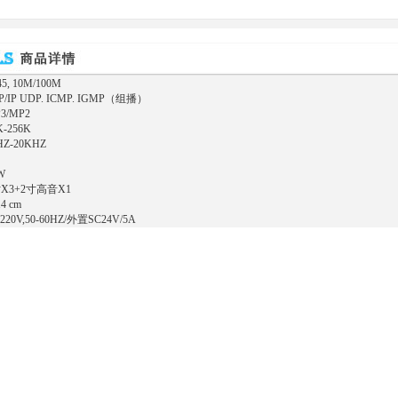
 10M/100M
IP UDP. ICMP. IGMP（组播）
/MP2
-256K
-20KHZ
W
X3+2寸高音X1
4 cm
V,50-60HZ/外置SC24V/5A