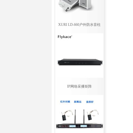
XURI LD-660户外防水音柱
IP网络采播矩阵