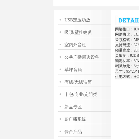
USB定压功放
网络接口：RJ45,
吸顶/壁挂喇叭
网络协议：TCP/
音频格式：MP3
室内外音柱
支持码流：32K
频带宽度：20HZ
灵敏度：92DB
公共广播周边设备
额定功率：80
喇叭单元：6寸
草坪音箱
尺寸：95*20*1
供电方式：AC220
有线/无线话筒
卡包/专业/定阻类
新品专区
IP广播系统
停产产品