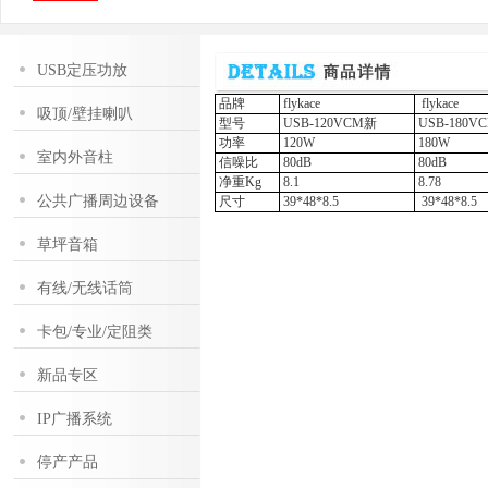
USB定压功放
品牌
flykace
flykace
吸顶/壁挂喇叭
型号
USB-120VCM新
USB-180V
功率
120W
180W
室内外音柱
信噪比
80dB
80dB
净重Kg
8.1
8.78
公共广播周边设备
尺寸
39*48*8.5
39*48*8.5
草坪音箱
有线/无线话筒
卡包/专业/定阻类
新品专区
IP广播系统
停产产品