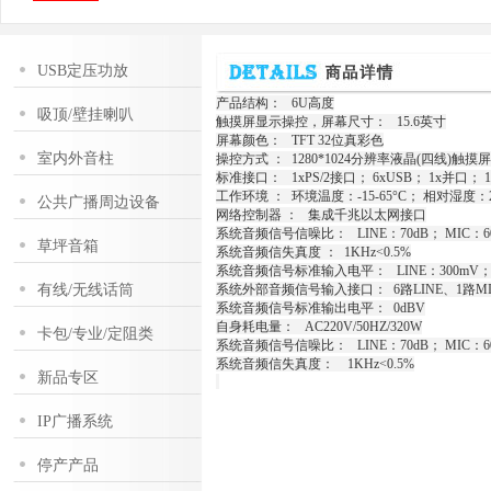
USB定压功放
产品结构： 6U高度
吸顶/壁挂喇叭
触摸屏显示操控，屏幕尺寸： 15.6英寸
屏幕颜色： TFT 32位真彩色
室内外音柱
操控方式 ： 1280*1024分辨率液晶(四线)触摸屏
标准接口： 1xPS/2接口； 6xUSB； 1x并口； 1
工作环境 ： 环境温度：-15-65°C； 相对湿度：27
公共广播周边设备
网络控制器 ： 集成千兆以太网接口
系统音频信号信噪比： LINE：70dB； MIC：6
草坪音箱
系统音频信失真度 ： 1KHz<0.5%
系统音频信号标准输入电平： LINE：300mV； 
有线/无线话筒
系统外部音频信号输入接口： 6路LINE、1路MI
系统音频信号标准输出电平： 0dBV
自身耗电量： AC220V/50HZ/320W
卡包/专业/定阻类
系统音频信号信噪比： LINE：70dB； MIC：6
系统音频信失真度： 1KHz<0.5%
新品专区
IP广播系统
停产产品