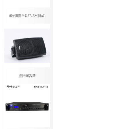
8路调音台USB-8M新款
壁挂喇叭新