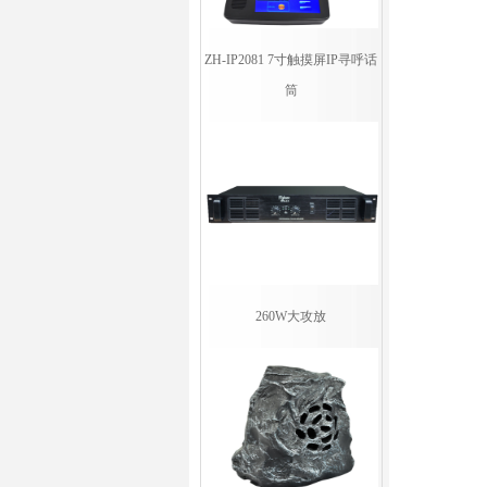
ZH-IP2081 7寸触摸屏IP寻呼话
筒
260W大攻放