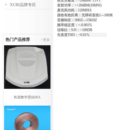
拾音灵敏度：>20dBM（1V）
XURI品牌专区
发射功率：>+20dBM(10MW)
麦克风功耗：120MHA
接收有效距离：无障碍直线1—100米
音频响应：50HZ—15KHZ
频率稳定度：+-0.001%
信噪比：S/N：>100DB
失真度THD：<0.01%
热门产品推荐
+更多
有源教学壁挂06A