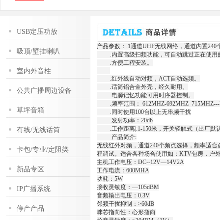
USB定压功放
产品参数：.1通道UHF无线网络，通道内置24
吸顶/壁挂喇叭
.内置高级扫频功能，可自动跳过正在使用的
.方便工程安装。
室内外音柱
.红外线自动对频，ACT自动选频。
.话筒铝合金外壳，经久耐用。
公共广播周边设备
.电源记忆功能可用时序器控制。
.频率范围： 612MHZ-692MHZ 715MHZ
草坪音箱
.同时使用100台以上无串频干扰
.发射功率：20db
.工作距离|:1-150米，开关轻触式（出厂默
有线/无线话筒
产品简介:
无线红外对频，通道240个频点选择，频率适
卡包/专业/定阻类
程调试。适合各种场合使用如：KTV包房，户
主机工作电压：DC--12V—14V2A
新品专区
工作电流：600MHA
功耗：5W
接收灵敏度：—105dBM
IP广播系统
音频输出电压：0.3V
邻频干扰抑制：>60dB
停产产品
咪芯指向性：心形指向