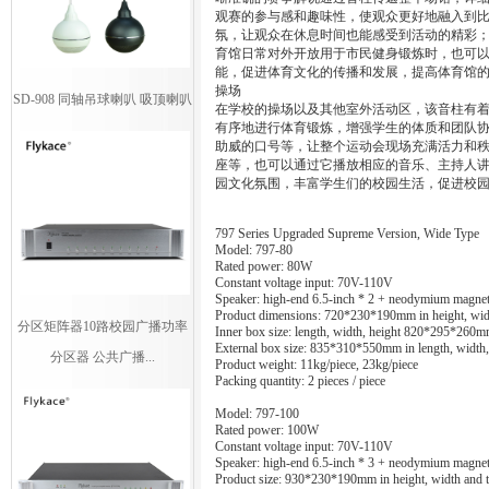
观赛的参与感和趣味性，使观众更好地融入到
氛，让观众在休息时间也能感受到活动的精彩
育馆日常对外开放用于市民健身锻炼时，也可
能，促进体育文化的传播和发展，提高体育馆
操场
SD-908 同轴吊球喇叭 吸顶喇叭
在学校的操场以及其他室外活动区，该音柱有
有序地进行体育锻炼，增强学生的体质和团队
助威的口号等，让整个运动会现场充满活力和
座等，也可以通过它播放相应的音乐、主持人
园文化氛围，丰富学生们的校园生活，促进校
797 Series Upgraded Supreme Version, Wide Type
Model: 797-80
Rated power: 80W
Constant voltage input: 70V-110V
Speaker: high-end 6.5-inch * 2 + neodymium magnet
Product dimensions: 720*230*190mm in height, widt
分区矩阵器10路校园广播功率
Inner box size: length, width, height 820*295*260
External box size: 835*310*550mm in length, width,
分区器 公共广播...
Product weight: 11kg/piece, 23kg/piece
Packing quantity: 2 pieces / piece
Model: 797-100
Rated power: 100W
Constant voltage input: 70V-110V
Speaker: high-end 6.5-inch * 3 + neodymium magnet
Product size: 930*230*190mm in height, width and 