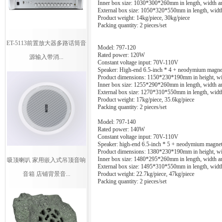
Inner box size: 1030*300*260mm in length, width a
External box size: 1050*320*550mm in length, width
Product weight: 14kg/piece, 30kg/piece
Packing quantity: 2 pieces/set
ET-5113前置放大器多路话筒音
Model: 797-120
Rated power: 120W
源输入带消...
Constant voltage input: 70V-110V
Speaker: High-end 6.5-inch * 4 + neodymium magne
Product dimensions: 1150*230*190mm in height, wid
Inner box size: 1255*290*260mm in length, width a
External box size: 1270*310*550mm in length, width
Product weight: 17kg/piece, 35.6kg/piece
Packing quantity: 2 pieces/set
Model: 797-140
Rated power: 140W
Constant voltage input: 70V-110V
Speaker: high-end 6.5-inch * 5 + neodymium magnet
Product dimensions: 1380*230*190mm in height, wid
Inner box size: 1480*295*260mm in length, width a
吸顶喇叭 家用嵌入式吊顶音响
External box size: 1495*310*550mm in length, width
音箱 店铺背景音...
Product weight: 22.7kg/piece, 47kg/piece
Packing quantity: 2 pieces/set