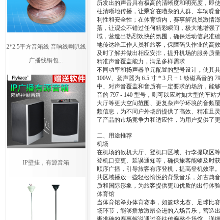
所发出的声音具有极高的清晰度和明亮度，即
柱清晰地传播，让乘客在嘈杂的人群、车辆噪
利性和安全性；在体育馆内，赛事解说员激情
落，让观众不错过任何精彩瞬间，极大地增强
域，营造出热烈欢快的氛围，确保活动信息准
地传达给工作人员和旅客，保障码头作业的高
2*2.5平方音箱线 音响线喇叭线
及时了解并做出相应安排，提升机场的服务质
广播线铜包...
精准声音覆盖能力，满足多样需求
不同功率和扬声器单元配置的型号设计，使其
100W、扬声器为 6.5 寸 * 3 只 + 1 
中、对声音覆盖和音质有一定要求的场所，能够以合适
音的 797 - 140 型号，则可以应对如大
大厅等更大空间范围、更复杂声学环境的音频
频信息，为不同户外场所提供了高效、精准且
了产品的市场竞争力和适应性，为用户提供了
二、用途推荐
机场
在机场的候机大厅、登机口区域、行李提取区等
登机口变更、延误通知等，确保旅客能够及时
IP壁挂，有源音箱
顺序广播，引导旅客有序登机，提高登机效率
共区域播放一些轻松愉悦的背景音乐，如古典
质和国际形象，为旅客提供更加优质的出行体
体育馆
当体育馆举办体育赛事，如篮球比赛、足球比赛
场环节，能够播放激昂奋进的入场音乐，营造
晰准确的赛事解说通过音柱传遍整个场馆，详