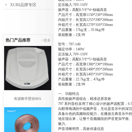
XURI品牌专区
定压输入:70V-110V
扬声器：高配6.5寸*4+钕磁高音
产品尺寸：高宽厚1150*230*190mm
内箱尺寸：长宽高1255*290*260mm
外箱尺寸：长宽高1270*310*550mm
产品重量：17kg/支，35.6kg/件
装箱数量：2支/件
热门产品推荐
+更多
型号：797-140
额定功率：140W
定压输入:70V-110V
扬声器：高配6.5寸*5+钕磁高音
产品尺寸：高宽厚1380*230*190mm
内箱尺寸：长宽高1480*295*260mm
外箱尺寸：长宽高1495*310*550mm
产品重量：22.7kg/支，47kg/件
装箱数量：2支/件
一、功能特点
有源教学壁挂06A
高性能扬声器组合，精准还原音效
797 系列音柱采用了精心设计的扬声器配置，
出醇厚饱满的中低频声音，无论是音乐中的深
具备出色的高频响应能力，在播放古典音乐中
地呈现出来，让整个音频频段的声音更加平衡
魅力。
声音清晰明亮，高效传递信息