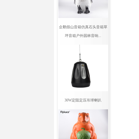
企鹅假山音箱仿真石头音箱草
坪音箱户外园林音响...
30W定阻定压吊球喇叭