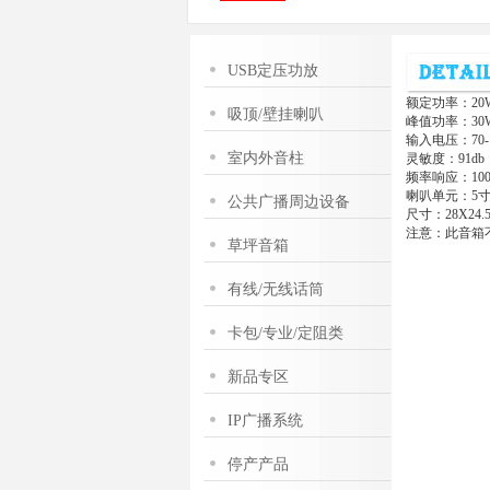
USB定压功放
额定功率：20
吸顶/壁挂喇叭
峰值功率：30
输入电压：70-1
室内外音柱
灵敏度：91db
频率响应：100-
喇叭单元：5寸
公共广播周边设备
尺寸：28X24.5
注意：此音箱
草坪音箱
有线/无线话筒
卡包/专业/定阻类
新品专区
IP广播系统
停产产品