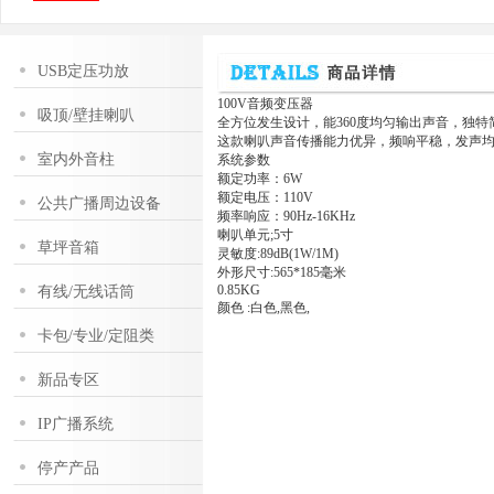
USB定压功放
100V音频变压器
吸顶/壁挂喇叭
全方位发生设计，能360度均匀输出声音，独
这款喇叭声音传播能力优异，频响平稳，发声均
室内外音柱
系统参数
额定功率：6W
额定电压：110V
公共广播周边设备
频率响应：90Hz-16KHz
喇叭单元;5寸
草坪音箱
灵敏度:89dB(1W/1M)
外形尺寸:56
0.85KG
有线/无线话筒
颜色 :白色,黑色,
卡包/专业/定阻类
新品专区
IP广播系统
停产产品