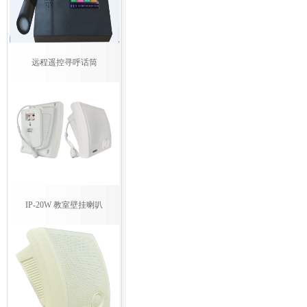
远程遥控寻呼话筒
IP-20W 教室壁挂喇叭