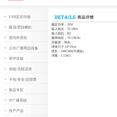
USB定压功放
额定功率：30W
吸顶/壁挂喇叭
输入电压：70-100V
输入阻抗：8Ω
室内外音柱
频率响应：70-15KHz
灵敏度：98db
球体尺寸:14*19cm
公共广播周边设备
线长：100CM9(可调短)
净重：1.15KG
草坪音箱
有线/无线话筒
卡包/专业/定阻类
新品专区
IP广播系统
停产产品